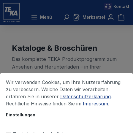
Kontakt
inhalt springen
Menü
Merkzettel
Kataloge & Broschüren
Das komplette TEKA Produktprogramm zum
Ansehen und Herunterladen – in Ihrer
Sprache, als PDF und jederzeit aktuell.
Wir verwenden Cookies, um Ihre Nutzererfahrung
zu verbessern. Welche Daten wir verarbeiten,
erfahren Sie in unserer
Datenschutzerklärung
.
Rechtliche Hinweise finden Sie im
Impressum
.
Einstellungen