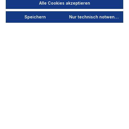
Alle Cookies akzeptieren
Speichern
Nur technisch notwendige
In wenigen Schritten zum passenden
Ersatzfilter
1) Seriennummer eingeben
Seriennummer Ihrer Anlage eingeben – sie
steht auf dem Typenschild oder am QR-Code
der Anlage
Die Seriennummer ist identisch mit der
Maschinennummer
Über die eindeutige Nummer ordnet TEKA
Ihre Anlage präzise zu