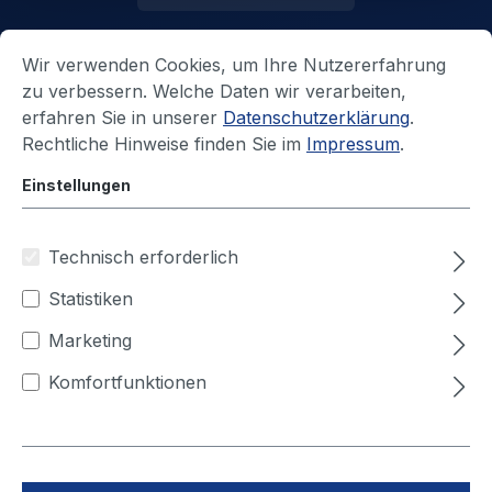
Schnell zum passenden
Wir verwenden Cookies, um Ihre Nutzererfahrung
Ersatzfilter – mit Ihrer
zu verbessern. Welche Daten wir verarbeiten,
Seriennummer
erfahren Sie in unserer
Datenschutzerklärung
.
Rechtliche Hinweise finden Sie im
Impressum
.
Geben Sie die
Seriennummer
Ihrer Anlage an. Wir
Einstellungen
ordnen die kompatiblen Filter zu und senden Ihnen
kurzfristig ein unverbindliches Angebot.
Technisch erforderlich
Statistiken
Angebot anfordern
Marketing
Sichere Zuordnung per Seriennummer
Komfortfunktionen
Originalqualität & kompatible Alternativen
Schnelle Angebotserstellung – transparent &
unverbindlich