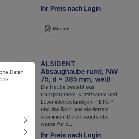
Ihr Preis nach Login
Merken
ALSIDENT
Absaughaube rund, NW
lche Daten
75, d = 385 mm, weiß
iche
Die Haube besteht aus
transparentem, kratzfestem und
Lösemittelbeständigem PETG *
und das Rohr aus eloxiertem
Aluminium.Die Absaughaube
wurde für d...
Ihr Preis nach Login