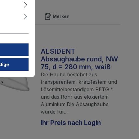
Merken
ALSIDENT
Absaughaube rund, NW
dige
75, d = 280 mm, weiß
Die Haube bestehet aus
transparentem, kratzfestem und
Lösemittelbeständigem PETG *
und das Rohr aus eloxiertem
Aluminium.Die Absaughaube
wurde für...
Ihr Preis nach Login