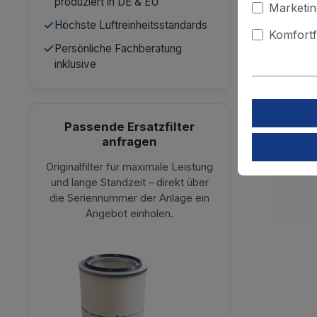
produziert in DE & EU
Marketin
Höchste Luftreinheitsstandards
Komfortf
Persönliche Fachberatung
inklusive
Passende Ersatzfilter
anfragen
Originalfilter für maximale Leistung
und lange Standzeit – direkt über
die Seriennummer der Anlage ein
Angebot einholen.