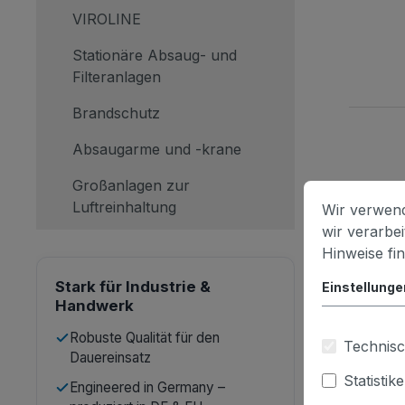
VIROLINE
Stationäre Absaug- und
Filteranlagen
Brandschutz
Absaugarme und -krane
Großanlagen zur
Luftreinhaltung
Wir verwend
wir verarbe
Hinweise fi
Stark für Industrie &
Einstellunge
Handwerk
Robuste Qualität für den
Technisc
Dauereinsatz
Statistik
Engineered in Germany –