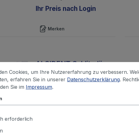
Ihr Preis nach Login
Merken
ALSIDENT Schlitzdüse
NW 75, weiß, Länge:
en Cookies, um Ihre Nutzererfahrung zu verbessern. We
250 mm
iten, erfahren Sie in unserer
Datenschutzerklärung
. Rechtl
Düse und Rohr bestehen aus
nden Sie im
Impressum
.
eloxiertem Aluminium bzw.
n
stoßfestem, chemisch
beständigem Polypropylen und
einem innenliegenden
h erforderlich
Verteilerrohr zur erhöh...
en
Ihr Preis nach Login