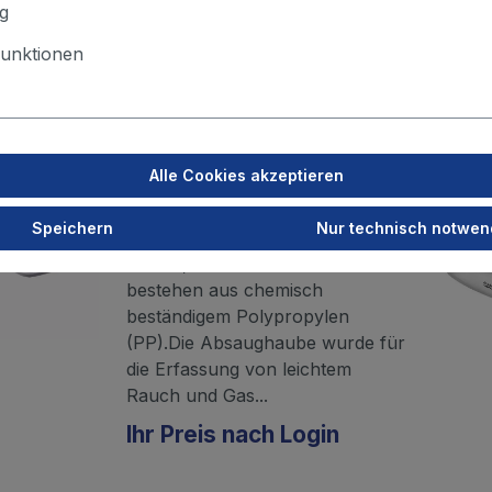
g
unktionen
Merken
Alle Cookies akzeptieren
ALSIDENT
Absaughaube eckig, NW
Speichern
Nur technisch notwen
75, 420 x 320 mm
Haube, Flansch und Rohrstutz
bestehen aus chemisch
beständigem Polypropylen
(PP).Die Absaughaube wurde für
die Erfassung von leichtem
Rauch und Gas...
Ihr Preis nach Login