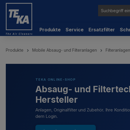
inhalt springen
Produkte
Service
Ersatzfilter
Sch
Produkte
Mobile Absaug- und Filteranlagen
Filteranlage
TEKA ONLINE-SHOP
Absaug- und Filtertec
Hersteller
Anlagen, Originalfilter und Zubehör. Ihre Kondit
dem Login.