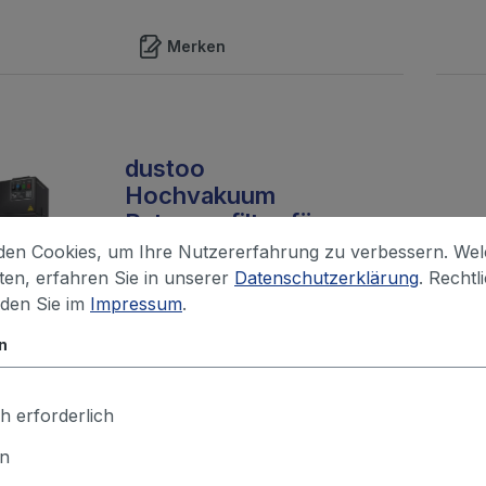
Merken
dustoo
Hochvakuum
Patronenfilter für
Absaugbrenner
en Cookies, um Ihre Nutzererfahrung zu verbessern. We
Mobiles Hochvakuum
iten, erfahren Sie in unserer
Datenschutzerklärung
. Rechtl
Patronenfilter in tragbarer sowie
nden Sie im
Impressum
.
fahrbarer Ausführung. Die
n
Anlage ist besonders für den
Einsatz an Schweißpistolen mit
integri...
h erforderlich
Ihr Preis nach Login
en