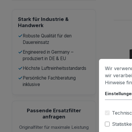
Stark für Industrie &
Handwerk
Robuste Qualität für den
Dauereinsatz
Engineered in Germany –
produziert in DE & EU
Wir verwend
Höchste Luftreinheitsstandards
wir verarbe
Persönliche Fachberatung
Hinweise fi
inklusive
Einstellunge
Passende Ersatzfilter
Technisc
anfragen
Statistik
Originalfilter für maximale Leistung