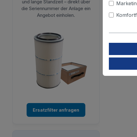
und lange Standzeit – direkt über
Marketin
die Seriennummer der Anlage ein
Komfortf
Angebot einholen.
Ersatzfilter anfragen