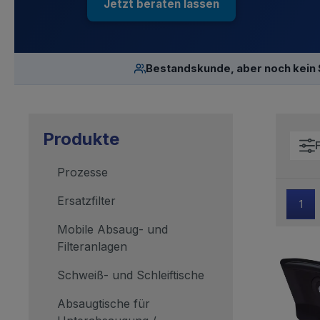
Jetzt beraten lassen
Bestandskunde, aber noch kein
Produkte
F
Prozesse
Ersatzfilter
1
Mobile Absaug- und
Filteranlagen
Schweiß- und Schleiftische
Absaugtische für