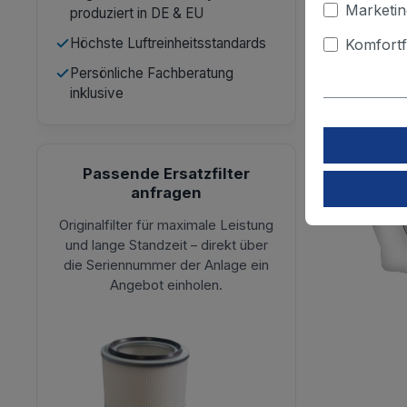
Marketin
produziert in DE & EU
Höchste Luftreinheitsstandards
Komfortf
Persönliche Fachberatung
inklusive
Passende Ersatzfilter
anfragen
Originalfilter für maximale Leistung
und lange Standzeit – direkt über
die Seriennummer der Anlage ein
Angebot einholen.