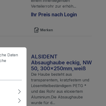
einem innenliegenden
Verteilerrohr zur erhöh...
Ihr Preis nach Login
Merken
lche Daten
ALSIDENT
iche
Absaughaube eckig, NW
50, 300x250mm,weiß
Die Haube besteht aus
transparentem, kratzfestem und
Lösemittelbeständigem PETG *
und das Rohr aus eloxiertem
Aluminium.Die Absaughaube
wurde für d...