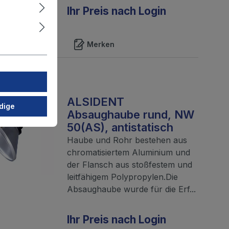
Ihr Preis nach Login
Merken
ALSIDENT
dige
Absaughaube rund, NW
50(AS), antistatisch
Haube und Rohr bestehen aus
chromatisiertem Aluminium und
der Flansch aus stoßfestem und
leitfähigem Polypropylen.Die
Absaughaube wurde für die Erf...
Ihr Preis nach Login