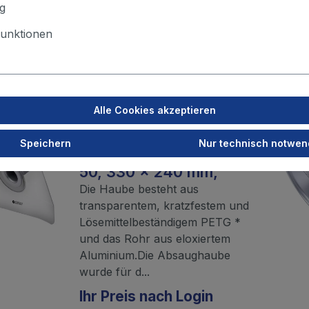
g
Ihr Preis nach Login
unktionen
Merken
Alle Cookies akzeptieren
ALSIDENT
Speichern
Nur technisch notwen
Absaughaube flach, NW
50, 330 x 240 mm,
Die Haube besteht aus
transparentem, kratzfestem und
Lösemittelbeständigem PETG *
und das Rohr aus eloxiertem
Aluminium.Die Absaughaube
wurde für d...
Ihr Preis nach Login