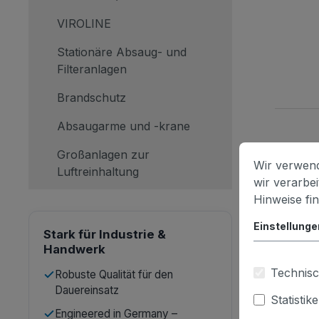
VIROLINE
Stationäre Absaug- und
Filteranlagen
Brandschutz
Absaugarme und -krane
Großanlagen zur
Wir verwend
Luftreinhaltung
wir verarbe
Hinweise fi
Einstellunge
Stark für Industrie &
Handwerk
Technisc
Robuste Qualität für den
Dauereinsatz
Statistik
Engineered in Germany –