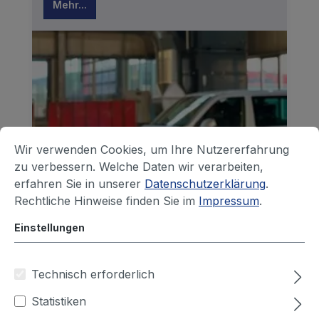
Mehr...
Wir verwenden Cookies, um Ihre Nutzererfahrung
zu verbessern. Welche Daten wir verarbeiten,
TEKA verstärkt den Messebeirat
erfahren Sie in unserer
Datenschutzerklärung
.
der Schweissen und Schneiden
Rechtliche Hinweise finden Sie im
Impressum
.
Wir erweitern den Fachbeirat mit unserem
Einstellungen
Geschäftsführer Simon Telöken, der mit
seiner umfassenden Marktkenntnis einen
Technisch erforderlich
wichtigen Beitrag zur strategischen
Ausrichtung der Messe leisten wird.
Statistiken