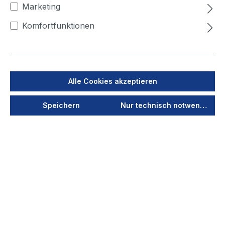
Mehr...
Marketing
Komfortfunktionen
Alle Cookies akzeptieren
Speichern
Nur technisch notwendige
Westfälische Hochschule -
Partnerschaft für die Zukunft
Neue Partnerschaft mit der Westfälischen
Hochschule. Wir freuen uns total und sind
richtig stolz, dass wir jetzt mit der
Westfälischen Hochschule
zusammenarbeiten.