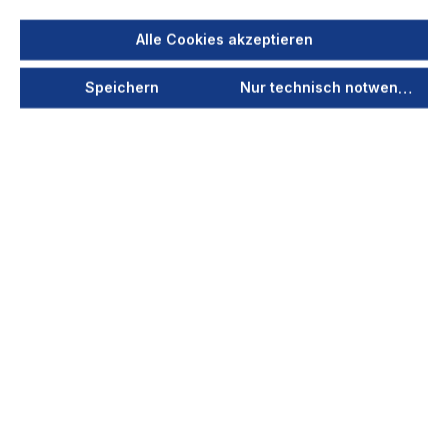
ViroLine Tower
Alle Cookies akzeptieren
Der ViroLine Tower ist eine raumlufttechnische
Speichern
Nur technisch notwendige
Absaug- und Filteranlage,die die Luft von
Keimen, Bakterien und Viren reinigt. Der
ViroLineTower eig...
Ihr Preis nach Login
Stark für Industrie & Handwerk
Robuste Qualität für den Dauereinsatz
Engineered in Germany – produziert in DE &