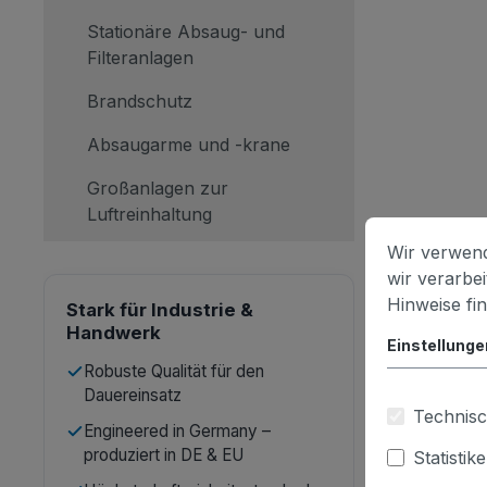
Stationäre Absaug- und
Filteranlagen
Brandschutz
Absaugarme und -krane
Großanlagen zur
Luftreinhaltung
Wir verwend
wir verarbe
Hinweise fi
Stark für Industrie &
Handwerk
Einstellunge
Robuste Qualität für den
Dauereinsatz
Technisc
Engineered in Germany –
produziert in DE & EU
Statistik