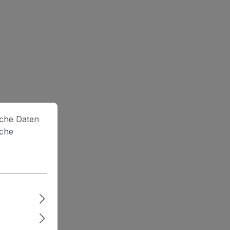
lche Daten
iche