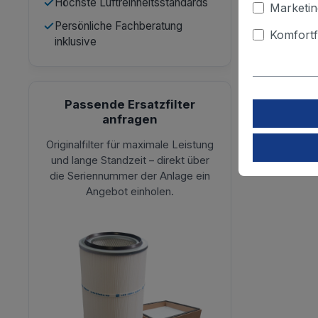
Höchste Luftreinheitsstandards
Marketin
Persönliche Fachberatung
Komfortf
inklusive
Passende Ersatzfilter
anfragen
Originalfilter für maximale Leistung
und lange Standzeit – direkt über
die Seriennummer der Anlage ein
Angebot einholen.