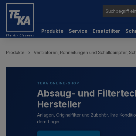
inhalt springen
Produkte
Service
Ersatzfilter
Sch
Produkte
Ventilatoren, Rohrleitungen und Schalldämpfer, Sc
TEKA ONLINE-SHOP
Absaug- und Filtertec
Hersteller
Anlagen, Originalfilter und Zubehör. Ihre Kondit
dem Login.