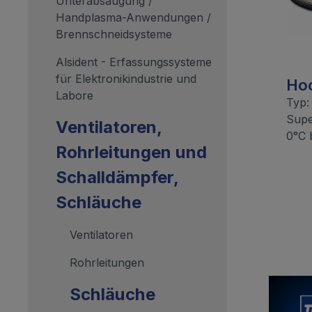
Unterabsaugung /
Handplasma-Anwendungen /
Brennschneidsysteme
Alsident - Erfassungssysteme
für Elektronikindustrie und
Ho
Labore
Typ:
Supe
Ventilatoren,
0°C 
Rohrleitungen und
Schalldämpfer,
Schläuche
Ventilatoren
Rohrleitungen
Schläuche