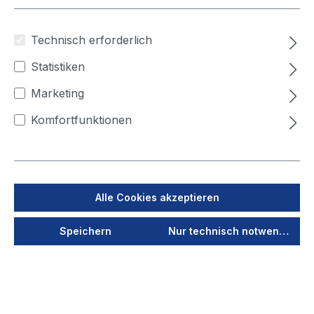
Technisch erforderlich
Statistiken
Marketing
Komfortfunktionen
Alle Cookies akzeptieren
Produktnummer:
9631910025
Speichern
Nur technisch notwendige
Saugschlauch
hochvakuum NW 100
Länge 2,5 m