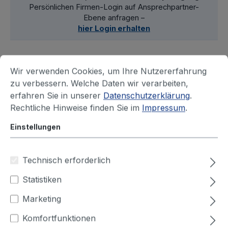
Persönlichen Firmen-Login auf Ansprechpartner-
Ebene anfragen –
hier Login erhalten
Wir verwenden Cookies, um Ihre Nutzererfahrung
Filter
zu verbessern. Welche Daten wir verarbeiten,
erfahren Sie in unserer
Datenschutzerklärung
.
Rechtliche Hinweise finden Sie im
Impressum
.
2 Produkte
Einstellungen
Technisch erforderlich
Statistiken
Marketing
Komfortfunktionen