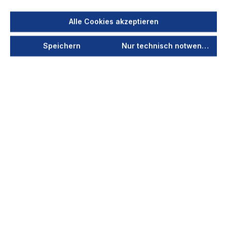
Kombination
Alle Cookies akzeptieren
Absaugarm/Wandausleger
Speichern
Nur technisch notwendige
Durch die Federunterstützung ist der Arm leicht
positionierbar und in der eingestellten Position
freitragend. Der Volumenstrom lässt sich über
die...
Ihr Preis nach Login
+ 12 Varianten verfügbar
Stark für Industrie & Handwerk
Robuste Qualität für den Dauereinsatz