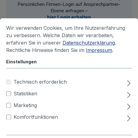
Persönlichen Firmen-Login auf Ansprechpartner-
Ebene anfragen –
hier Login erhalten
Wir verwenden Cookies, um Ihre Nutzererfahrung
zu verbessern. Welche Daten wir verarbeiten,
erfahren Sie in unserer
Datenschutzerklärung
.
Filter
Rechtliche Hinweise finden Sie im
Impressum
.
Einstellungen
Technisch erforderlich
Statistiken
Marketing
Komfortfunktionen