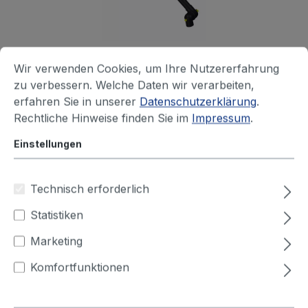
ALSIDENT Absaugarm, NW 100,
Wir verwenden Cookies, um Ihre Nutzererfahrung
antistatisch
zu verbessern. Welche Daten wir verarbeiten,
Der Absaugarm aus chemisch beständigen
erfahren Sie in unserer
Datenschutzerklärung
.
Polypropylenrohren und 3 leichtgängigen
Rechtliche Hinweise finden Sie im
Impressum
.
Gelenken sowie der POP-Niete aus säurefestem
Einstellungen
Edelstahl wurde speziel...
Ihr Preis nach Login
Technisch erforderlich
+ 7 Varianten verfügbar
Statistiken
Marketing
Komfortfunktionen