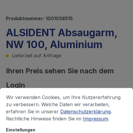
Produktnummer:
1001058515
ALSIDENT Absaugarm,
NW 100, Aluminium
Lieferzeit auf Anfrage
Ihren Preis sehen Sie nach dem
Login
Befestigungsart, Farbe Gelenke
Wir verwenden Cookies, um Ihre Nutzererfahrung
zu verbessern. Welche Daten wir verarbeiten,
Tischmontage, weiß
erfahren Sie in unserer
Datenschutzerklärung
.
Rechtliche Hinweise finden Sie im
Impressum
.
Wand- / Deckenmontage, weiß
Einstellungen