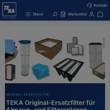
Kontakt
inhalt springen
Menü
Merkzettel
ORIGINAL-ERSATZFILTER
TEKA Original-Ersatzfilter für
Absaug- und Filteranlagen