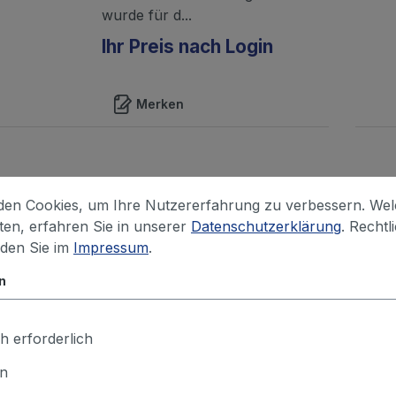
wurde für d...
Ihr Preis nach Login
Merken
ALSIDENT
en Cookies, um Ihre Nutzererfahrung zu verbessern. We
Absaughaube rund, NW
iten, erfahren Sie in unserer
Datenschutzerklärung
. Rechtl
75, d = 200 mm, weiß
nden Sie im
Impressum
.
Die Haube besteht aus
n
Aluminium mit einer Polyester
Voll-Lackierung und das Rohr
aus eloxiertem Aluminium.Die
h erforderlich
Absaughaube wurde für die
en
Erfassung v...