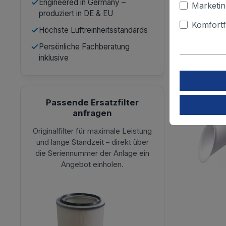
Engineered in Germany –
Marketin
produziert in DE & EU
Komfortf
Höchste Luftreinheitsstandards
Persönliche Fachberatung
inklusive
Passende Ersatzfilter
anfragen
Originalfilter für maximale Leistung
und lange Standzeit – direkt über
die Seriennummer der Anlage ein
Angebot einholen.