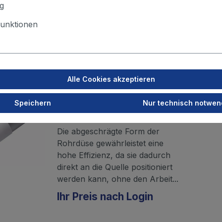
Ihr Preis nach Login
g
unktionen
Merken
Alle Cookies akzeptieren
ALSIDENT Rohrdüse
Speichern
Nur technisch notwen
NW 75, weiß, Länge
250mm
Die abgeschrägte Form der
Rohrdüse gewährleistet eine
hohe Effizienz, da sie dadurch
direkt an die Quelle positioniert
werden kann, ohne den Arbeit...
Ihr Preis nach Login