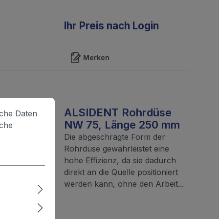
Ihr Preis nach Login
Merken
ALSIDENT Rohrdüse
lche Daten
NW 75, Länge 250 mm
iche
Die abgeschrägte Form der
Rohrdüse gewährleistet eine
hohe Effizienz, da sie dadurch
direkt an die Quelle positioniert
werden kann, ohne den Arbeit...