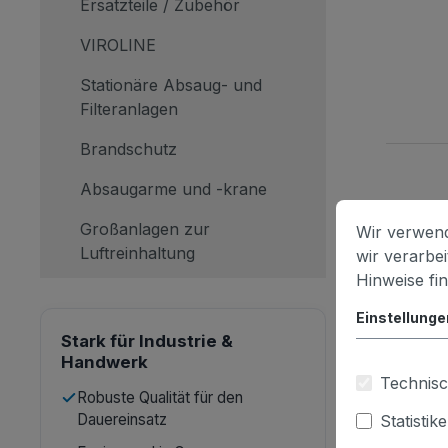
Ersatzteile / Zubehör
VIROLINE
Stationäre Absaug- und
Filteranlagen
Brandschutz
Absaugarme und -krane
Großanlagen zur
Wir verwend
Luftreinhaltung
wir verarbe
Hinweise fi
Einstellunge
Stark für Industrie &
Handwerk
Technisc
Robuste Qualität für den
Dauereinsatz
Statistik