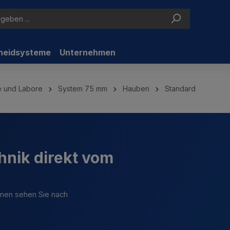
neidsysteme
Unternehmen
ie und Labore
System 75 mm
Hauben
Standard
hnik direkt vom
ionen sehen Sie nach