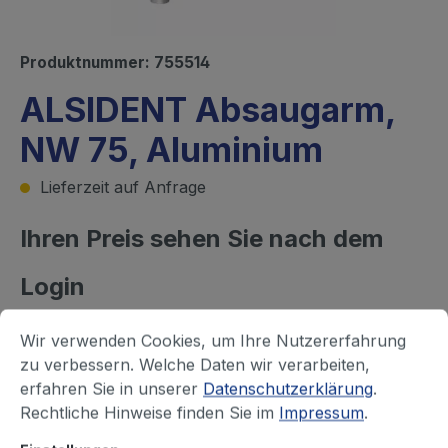
Produktnummer:
755514
ALSIDENT Absaugarm,
NW 75, Aluminium
Lieferzeit auf Anfrage
Ihren Preis sehen Sie nach dem
Login
Befestigungsart, Farbe Gelenke
Wir verwenden Cookies, um Ihre Nutzererfahrung
Tischmontage, rot
Tischmontage, weiß
zu verbessern. Welche Daten wir verarbeiten,
erfahren Sie in unserer
Datenschutzerklärung
.
Wand- / Deckenmontage, rot
Rechtliche Hinweise finden Sie im
Impressum
.