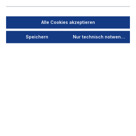
ohne Gelenke
Länge (mm)
Alle Cookies akzeptieren
Schlauch 12.000
Schlaucharm 3.000
Speichern
Nur technisch notwendige
Schlaucharm 4.000
Jetzt anmelden
Als PDF speichern
Merken
Produktnummer
97030101