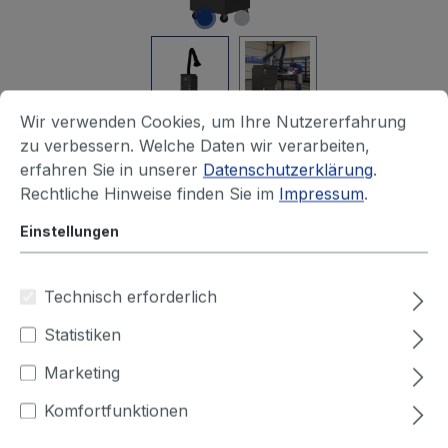
Wir verwenden Cookies, um Ihre Nutzererfahrung
Produktnummer:
97030102
IFA-GEPRÜFT
zu verbessern. Welche Daten wir verarbeiten,
erfahren Sie in unserer
Datenschutzerklärung
.
StrongMaster IFA
Rechtliche Hinweise finden Sie im
Impressum
.
Lieferzeit auf Anfrage
Einstellungen
Ihren Preis sehen Sie nach dem
Technisch erforderlich
Login
Statistiken
Ausführung
Marketing
Gelenke außen
Gelenke innen
Komfortfunktionen