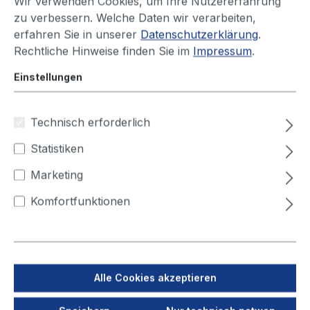
Wir verwenden Cookies, um Ihre Nutzererfahrung
zu verbessern. Welche Daten wir verarbeiten,
erfahren Sie in unserer
Datenschutzerklärung
.
Produktnummer:
10030250
Rechtliche Hinweise finden Sie im
Impressum
.
10er Set
Einstellungen
Staubsammelbeutel
Technisch erforderlich
Sofort versandfertig, Lieferzeit ca. 1-3 Werktage
Statistiken
Ihren Preis sehen Sie nach dem
Marketing
Login
Komfortfunktionen
Variante
für Cartmaster-W, ZPF, Airtech, Filtercube 4
Alle Cookies akzeptieren
für Handycart