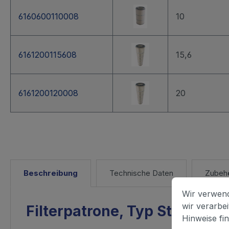
6160600110008
10
6161200115608
15,6
6161200120008
20
Beschreibung
Technische Daten
Zubeh
Wir verwend
wir verarbe
Filterpatrone, Typ Standard
Hinweise fi