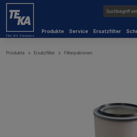
inhalt springen
Produkte
Service
Ersatzfilter
Sch
Produkte
Ersatzfilter
Filterpatronen