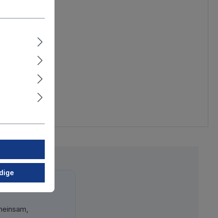
dige
meinsam,