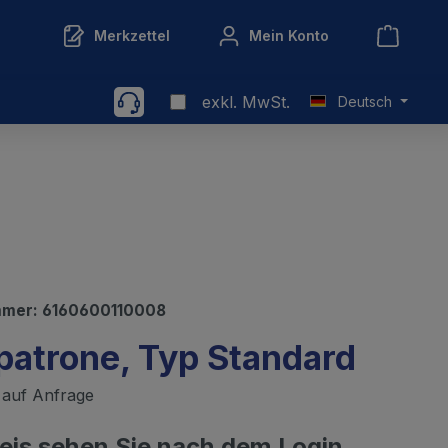
Merkzettel
Mein Konto
exkl. MwSt.
Deutsch
mmer:
6160600110008
rpatrone, Typ Standard
t auf Anfrage
reis sehen Sie nach dem Login