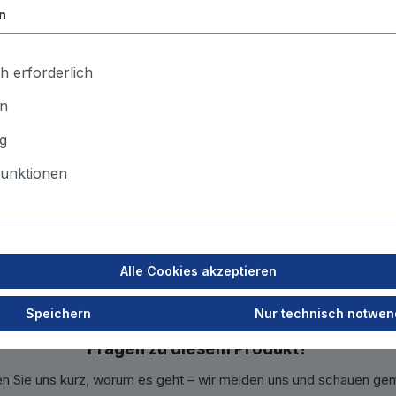
n
tikalen Montage mit integriertem innenliegenden Stützkorb.
h erforderlich
en
ilfsmittels NANNOX.
rpatronen deutlich erhöht und deren
g
 Filterfläche ca. 10g des NANNOX-Pulvers benötigt.
unktionen
Alle Cookies akzeptieren
Speichern
Nur technisch notwen
Fragen zu diesem Produkt?
en Sie uns kurz, worum es geht – wir melden uns und schauen ge