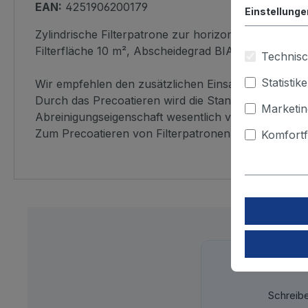
EAN:
4251906200179
Einstellunge
Zylindrische Filterpatrone zur horizontalen und ver
Filterfläche 10 m², Abscheidegrad BIA M
Technisc
Statistik
Wir empfehlen den zusätzlichen Einsatz des Filterh
Durch das Precoatieren wird die Standzeit der Filte
Marketin
Abreinigungseigenschaft wesentlich verbessert.
Zum Precoatieren von Filterpatronen werden pro m2
Komfortf
Schreib