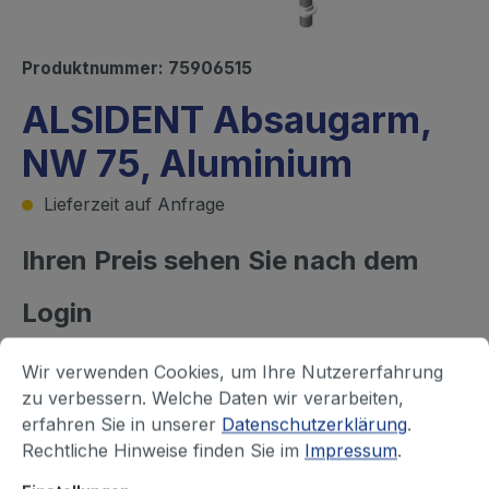
Produktnummer:
75906515
ALSIDENT Absaugarm,
NW 75, Aluminium
Lieferzeit auf Anfrage
Ihren Preis sehen Sie nach dem
Login
Befestigungsart, Farbe Gelenke
Wir verwenden Cookies, um Ihre Nutzererfahrung
Tischmontage, rot
Tischmontage, weiß
zu verbessern. Welche Daten wir verarbeiten,
erfahren Sie in unserer
Datenschutzerklärung
.
Wand- / Deckenmontage, rot
Rechtliche Hinweise finden Sie im
Impressum
.