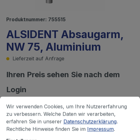
Produktnummer:
755515
ALSIDENT Absaugarm,
NW 75, Aluminium
Lieferzeit auf Anfrage
Ihren Preis sehen Sie nach dem
Login
Befestigungsart, Farbe Gelenke
Wir verwenden Cookies, um Ihre Nutzererfahrung
Tischmontage, rot
Tischmontage, weiß
zu verbessern. Welche Daten wir verarbeiten,
erfahren Sie in unserer
Datenschutzerklärung
.
Wand- / Deckenmontage, rot
Rechtliche Hinweise finden Sie im
Impressum
.