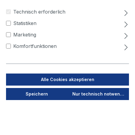
brauchen
Technisch erforderlich
Statistiken
Marketing
Ausstattung von
Komfortfunktionen
morgen, statt
Technik von
gestern - Wir
bieten ein
Alle Cookies akzeptieren
modernes
Arbeits-umfeld -
Speichern
Nur technisch notwendige
egal ob im Büro
oder in der
Produktion
Früh ins