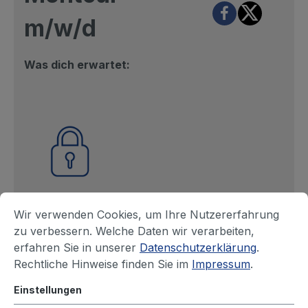
m/w/d
Was dich erwartet:
Ein sicherer
Wir verwenden Cookies, um Ihre Nutzererfahrung
Arbeits- platz
zu verbessern. Welche Daten wir verarbeiten,
auch in unsich-
erfahren Sie in unserer
Datenschutzerklärung
.
eren Zeiten, weil
Rechtliche Hinweise finden Sie im
Impressum
.
wir besonders
dann Si-cherheit
Einstellungen
im Leben