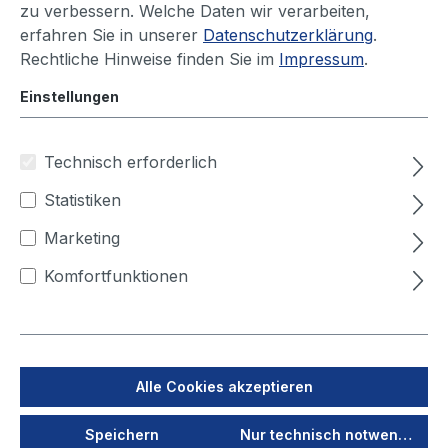
zu verbessern. Welche Daten wir verarbeiten,
erfahren Sie in unserer
Datenschutzerklärung
.
Rechtliche Hinweise finden Sie im
Impressum
.
Einstellungen
1050 Euro im
ersten Lehrjahr -
Wir sind für faire
Technisch erforderlich
Bezahlung statt
Statistiken
Aufwandsent-
schädigung
Marketing
Komfortfunktionen
Alle Cookies akzeptieren
Sei ein echtes Teil
des Teams -
Speichern
Nur technisch notwendige