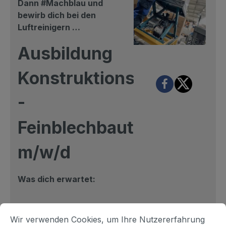
Dann #Machblau und
bewirb dich bei den
Luftreinigern …
Ausbildung
Konstruktionsmechanike
-
Feinblechbautechnik
m/w/d
Was dich erwartet:
Wir verwenden Cookies, um Ihre Nutzererfahrung