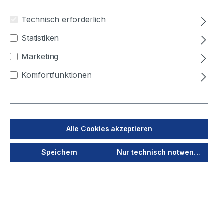
Technisch erforderlich
Produktnummer:
21111500
Statistiken
ViroLine Maxi
Marketing
Lieferzeit auf Anfrage
Komfortfunktionen
Ihren Preis sehen Sie nach dem
Login
Alle Cookies akzeptieren
Jetzt anmelden
Speichern
Nur technisch notwendige
Als PDF speichern
Merken