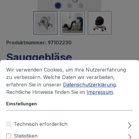
Produktnummer:
97102230
Sauggebläse
Lieferzeit auf Anfrage
Wir verwenden Cookies, um Ihre Nutzererfahrung
zu verbessern. Welche Daten wir verarbeiten,
Ihren Preis sehen Sie nach dem
erfahren Sie in unserer
Datenschutzerklärung
.
Rechtliche Hinweise finden Sie im
Impressum
.
Login
Einstellungen
Anschlussspannung (V)
230
Technisch erforderlich
400
Statistiken