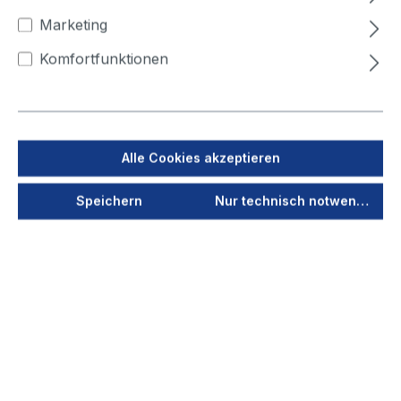
Volumenstrom (m³/h)
Marketing
2.000
2.500
3.000
3.500
4.000
Komfortfunktionen
Jetzt anmelden
Als PDF speichern
Alle Cookies akzeptieren
Merken
Speichern
Nur technisch notwendige
Produktnummer
97101
Vorschau
Anschlussspannung
400