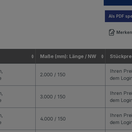
Als PDF sp
Merke
Maße (mm): Länge / NW
Stückpre
n,
Ihren Pre
2.000 / 150
e
dem Logi
n,
Ihren Pre
3.000 / 150
e
dem Logi
n,
Ihren Pre
4.000 / 150
e
dem Logi