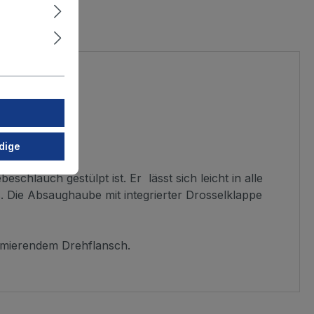
dige
lauch gestülpt ist. Er lässt sich leicht in alle
s. Die Absaughaube mit integrierter Drosselklappe
chmierendem Drehflansch.