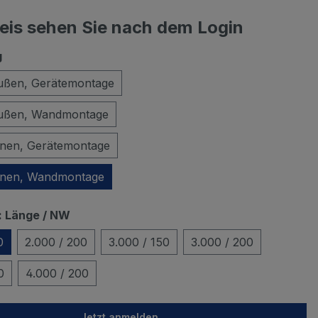
reis sehen Sie nach dem Login
g
ußen, Gerätemontage
ußen, Wandmontage
nnen, Gerätemontage
nnen, Wandmontage
 Länge / NW
0
2.000 / 200
3.000 / 150
3.000 / 200
0
4.000 / 200
Jetzt anmelden