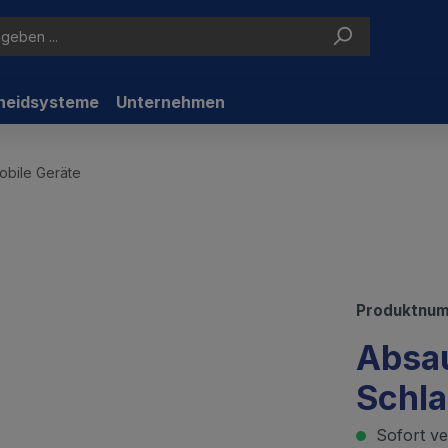
neidsysteme
Unternehmen
obile Geräte
Produktnu
Absa
Schl
Sofort ver