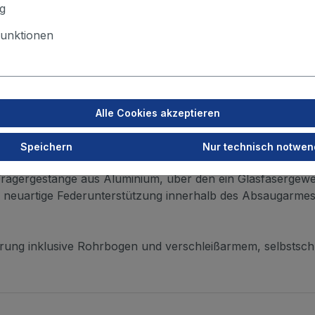
g
oads
Zubehör
Ersatzteil
unktionen
rung
Alle Cookies akzeptieren
nliegenden Gelenken.
Speichern
Nur technisch notwen
gergestänge aus Aluminium, über den ein Glasfasergewebesch
eine neuartige Federunterstützung innerhalb des Absaugarme
lterung inklusive Rohrbogen und verschleißarmem, selbsts