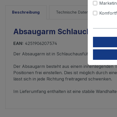
Marketin
Beschreibung
Technische Daten
Downl
Komfortf
Absaugarm Schlauchausfüh
EAN:
4251906207574
Der Absaugarm ist in Schlauchausführung mit inne
Der Absaugarm besteht aus einem innenliegenden Trä
Positionen frei einstellen. Dies ist möglich durch 
lässt sich in jede Richtung freitragend schwenken.
Im Lieferumfang enthalten ist eine stabile Wandha