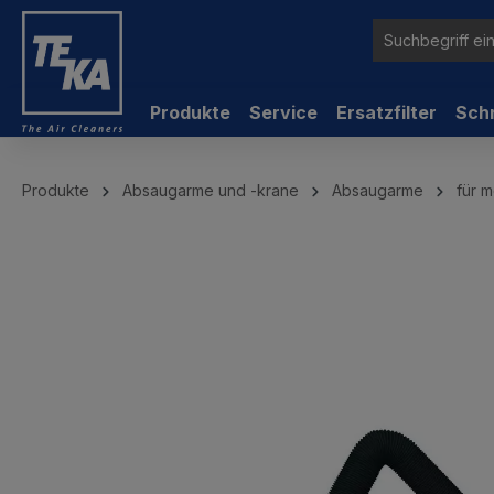
inhalt springen
Produkte
Service
Ersatzfilter
Sch
Produkte
Absaugarme und -krane
Absaugarme
für m