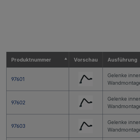
Produktnummer
Vorschau
Ausführung
Gelenke inne
97601
Wandmontag
Gelenke inne
97602
Wandmontag
Gelenke inne
97603
Wandmontag