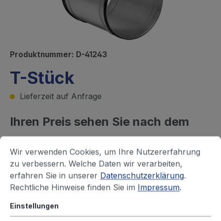
Produktnummer:
D-41243
T-Stück
Lieferzeit auf Anfrage
Ihren Preis sehen Sie nach dem
Login
Wir verwenden Cookies, um Ihre Nutzererfahrung
zu verbessern. Welche Daten wir verarbeiten,
Rohr - Durchmesser (mm)
erfahren Sie in unserer
Datenschutzerklärung
.
63
80
100
125
150
160
Rechtliche Hinweise finden Sie im
Impressum
.
180
200
224
250
315
355
Einstellungen