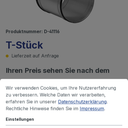
Produktnummer:
D-41116
T-Stück
Lieferzeit auf Anfrage
Ihren Preis sehen Sie nach dem
Login
Wir verwenden Cookies, um Ihre Nutzererfahrung
zu verbessern. Welche Daten wir verarbeiten,
Rohr - Durchmesser (mm)
erfahren Sie in unserer
Datenschutzerklärung
.
63
80
100
125
150
160
Rechtliche Hinweise finden Sie im
Impressum
.
180
200
224
250
315
355
Einstellungen