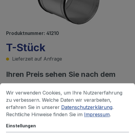
Produktnummer:
41210
T-Stück
Lieferzeit auf Anfrage
Ihren Preis sehen Sie nach dem
Login
Wir verwenden Cookies, um Ihre Nutzererfahrung
zu verbessern. Welche Daten wir verarbeiten,
Rohr - Durchmesser (mm)
erfahren Sie in unserer
Datenschutzerklärung
.
63
80
100
125
150
160
Rechtliche Hinweise finden Sie im
Impressum
.
180
200
224
250
315
355
Einstellungen