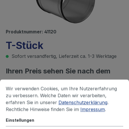
Produktnummer:
41120
T-Stück
Sofort versandfertig, Lieferzeit ca. 1-3 Werktage
Ihren Preis sehen Sie nach dem
Login
Wir verwenden Cookies, um Ihre Nutzererfahrung
zu verbessern. Welche Daten wir verarbeiten,
Rohr - Durchmesser (mm)
erfahren Sie in unserer
Datenschutzerklärung
.
63
80
100
125
150
160
Rechtliche Hinweise finden Sie im
Impressum
.
180
200
224
250
315
355
Einstellungen