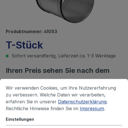
Produktnummer:
41053
T-Stück
Sofort versandfertig, Lieferzeit ca. 1-3 Werktage
Ihren Preis sehen Sie nach dem
Login
Wir verwenden Cookies, um Ihre Nutzererfahrung
zu verbessern. Welche Daten wir verarbeiten,
Rohr - Durchmesser (mm)
erfahren Sie in unserer
Datenschutzerklärung
.
63
80
100
125
150
160
Rechtliche Hinweise finden Sie im
Impressum
.
180
200
224
250
315
355
Einstellungen