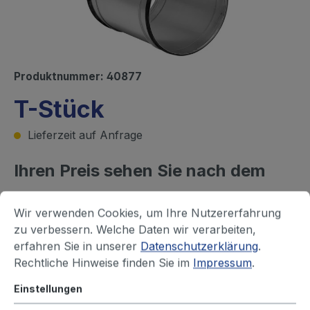
Produktnummer:
40877
T-Stück
Lieferzeit auf Anfrage
Ihren Preis sehen Sie nach dem
Login
Wir verwenden Cookies, um Ihre Nutzererfahrung
zu verbessern. Welche Daten wir verarbeiten,
Rohr - Durchmesser (mm)
erfahren Sie in unserer
Datenschutzerklärung
.
63
80
100
125
150
160
Rechtliche Hinweise finden Sie im
Impressum
.
180
200
224
250
315
355
Einstellungen