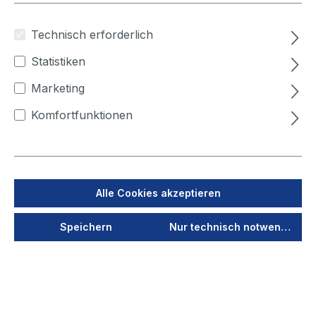
Technisch erforderlich
Statistiken
Marketing
Komfortfunktionen
Produktnummer:
10423
Alle Cookies akzeptieren
Schrauben-Set für
Speichern
Nur technisch notwendige
TEKA-Flanschring
verzinkt
Lieferzeit auf Anfrage