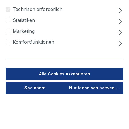
Technisch erforderlich
Produktnummer:
12202
Statistiken
Saugrohr für
Marketing
Bodensaugdüse
Komfortfunktionen
Lieferzeit auf Anfrage
Ihren Preis sehen Sie nach dem
Alle Cookies akzeptieren
Login
Speichern
Nur technisch notwendige
Jetzt anmelden
Als PDF speichern
Merken