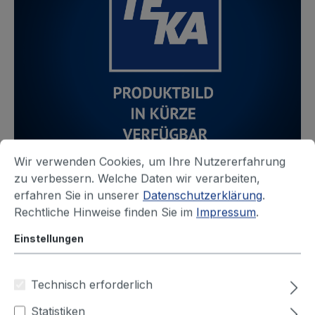
Wir verwenden Cookies, um Ihre Nutzererfahrung
zu verbessern. Welche Daten wir verarbeiten,
erfahren Sie in unserer
Datenschutzerklärung
.
Rechtliche Hinweise finden Sie im
Impressum
.
Produktnummer:
511321
Einstellungen
Saug- und
Druckschlauch
Technisch erforderlich
Lieferzeit auf Anfrage
Statistiken