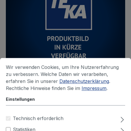
Wir verwenden Cookies, um Ihre Nutzererfahrung
zu verbessern. Welche Daten wir verarbeiten,
erfahren Sie in unserer
Datenschutzerklärung
.
Rechtliche Hinweise finden Sie im
Impressum
.
Produktnummer:
511241
Einstellungen
Saug- und
Druckschlauch
Technisch erforderlich
Sofort versandfertig, Lieferzeit ca. 1-3 Werktage
Statistiken