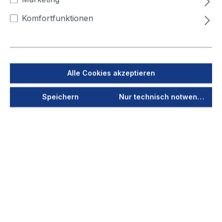
450
500
Komfortfunktionen
Jetzt anmelden
Als PDF speichern
Alle Cookies akzeptieren
Merken
Speichern
Nur technisch notwendige
Produktnummer
41411
Vorschau
Durchmesser
80
(mm)