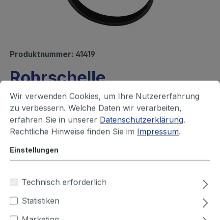
Produktnummer:
41419
Rohrschelle
Sofort versandfertig, Lieferzeit ca. 1-3 Werktage
Wir verwenden Cookies, um Ihre Nutzererfahrung
zu verbessern. Welche Daten wir verarbeiten,
Ihren Preis sehen Sie nach dem
erfahren Sie in unserer
Datenschutzerklärung
.
Rechtliche Hinweise finden Sie im
Impressum
.
Login
Einstellungen
Durchmesser (mm)
Technisch erforderlich
80
100
125
150
160
180
Statistiken
200
224
250
315
355
400
Marketing