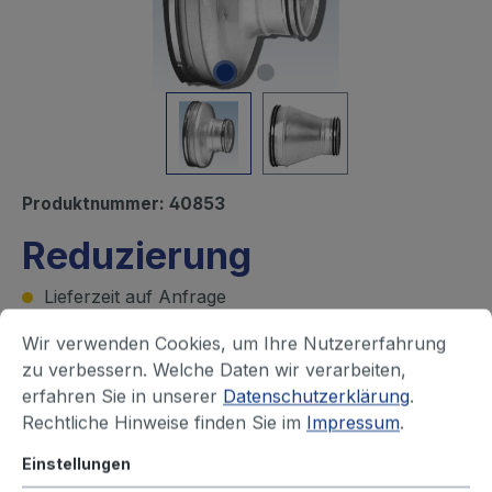
Produktnummer:
40853
Reduzierung
Lieferzeit auf Anfrage
Wir verwenden Cookies, um Ihre Nutzererfahrung
Ihren Preis sehen Sie nach dem
zu verbessern. Welche Daten wir verarbeiten,
erfahren Sie in unserer
Datenschutzerklärung
.
Login
Rechtliche Hinweise finden Sie im
Impressum
.
Rohr, groß - Durchmesser (mm)
Einstellungen