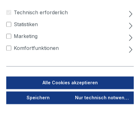
80
100
125
150
160
180
Technisch erforderlich
200
224
250
315
355
400
Statistiken
450
500
Marketing
Rohr, klein - Durchmesser (mm)
Komfortfunktionen
63
80
100
125
150
160
180
200
224
250
315
355
Alle Cookies akzeptieren
Jetzt anmelden
Speichern
Nur technisch notwendige
Als PDF speichern
Merken