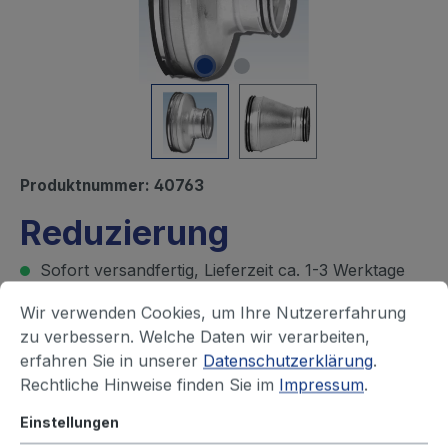
Produktnummer:
40763
Reduzierung
Sofort versandfertig, Lieferzeit ca. 1-3 Werktage
Wir verwenden Cookies, um Ihre Nutzererfahrung
Ihren Preis sehen Sie nach dem
zu verbessern. Welche Daten wir verarbeiten,
erfahren Sie in unserer
Datenschutzerklärung
.
Login
Rechtliche Hinweise finden Sie im
Impressum
.
Rohr, groß - Durchmesser (mm)
Einstellungen