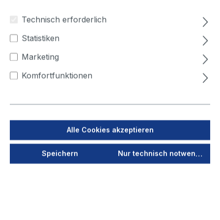
80
100
125
150
160
180
Technisch erforderlich
200
224
250
315
355
400
Statistiken
450
500
Marketing
Rohr, klein - Durchmesser (mm)
Komfortfunktionen
63
80
100
125
150
160
180
200
224
250
315
355
Alle Cookies akzeptieren
Jetzt anmelden
Speichern
Nur technisch notwendige
Als PDF speichern
Merken