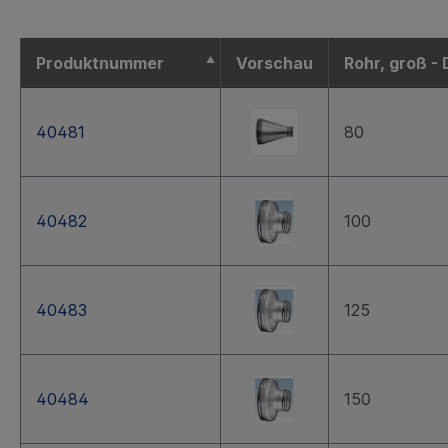
Produktnummer
Vorschau
Rohr, groß -
40481
80
40482
100
40483
125
40484
150