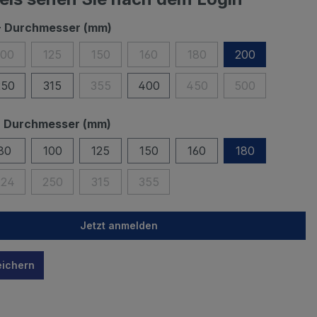
 - Durchmesser (mm)
100
125
150
160
180
200
250
315
355
400
450
500
 - Durchmesser (mm)
80
100
125
150
160
180
224
250
315
355
Jetzt anmelden
eichern
n