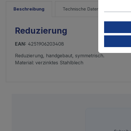
Beschreibung
Technische Daten
Reduzierung
EAN:
4251906203408
Reduzierung, handgebaut, symmetrisch.
Material: verzinktes Stahlblech