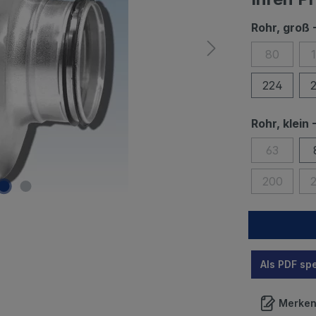
Rohr, groß
80
224
Rohr, klein
63
200
Als PDF sp
Merke