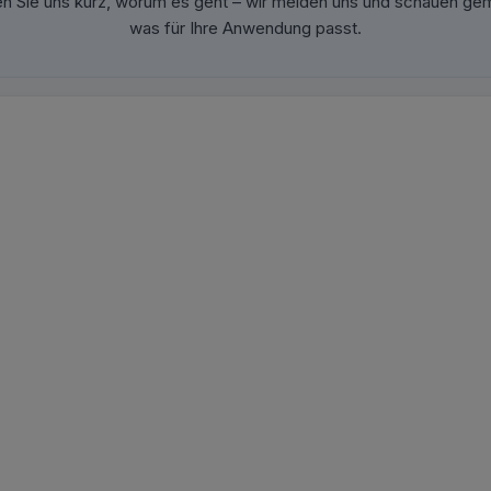
en Sie uns kurz, worum es geht – wir melden uns und schauen ge
was für Ihre Anwendung passt.