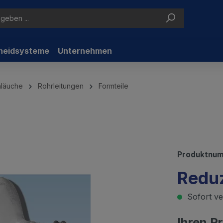
neidsysteme
Unternehmen
hläuche
Rohrleitungen
Formteile
Produktnu
Redu
Sofort ver
Ihren P