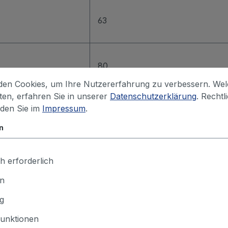
63
80
en Cookies, um Ihre Nutzererfahrung zu verbessern. We
iten, erfahren Sie in unserer
Datenschutzerklärung
. Rechtl
nden Sie im
Impressum
.
80
n
80
h erforderlich
en
g
 in den Warenkorb
unktionen