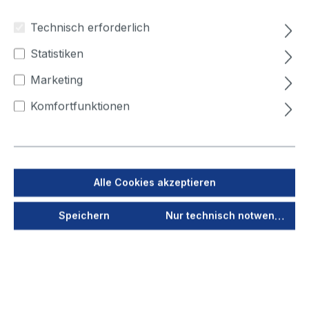
80
100
125
150
160
180
Technisch erforderlich
200
224
250
315
355
400
Statistiken
450
500
Marketing
Rohr, klein - Durchmesser (mm)
Komfortfunktionen
63
80
100
125
150
160
180
200
224
250
315
355
Alle Cookies akzeptieren
Jetzt anmelden
Speichern
Nur technisch notwendige
Als PDF speichern
Merken