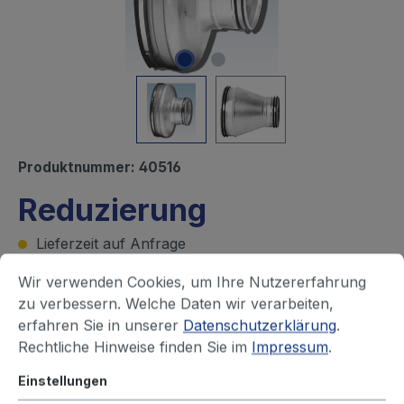
Produktnummer:
40516
Reduzierung
Lieferzeit auf Anfrage
Wir verwenden Cookies, um Ihre Nutzererfahrung
Ihren Preis sehen Sie nach dem
zu verbessern. Welche Daten wir verarbeiten,
erfahren Sie in unserer
Datenschutzerklärung
.
Login
Rechtliche Hinweise finden Sie im
Impressum
.
Rohr, groß - Durchmesser (mm)
Einstellungen