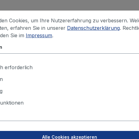
en Cookies, um Ihre Nutzererfahrung zu verbessern. We
iten, erfahren Sie in unserer
Datenschutzerklärung
. Rechtl
nden Sie im
Impressum
.
n
Fragen zu diesem Produkt?
h erforderlich
en Sie uns kurz, worum es geht – wir melden uns und schauen ge
en
was für Ihre Anwendung passt.
g
unktionen
Alle Cookies akzeptieren