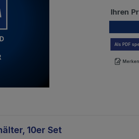
Ihren P
Als PDF sp
Merke
lter, 10er Set