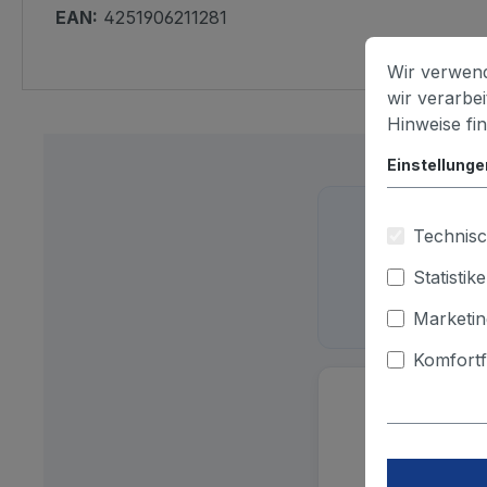
EAN:
4251906211281
Wir verwend
wir verarbe
Hinweise fi
Einstellunge
Technisc
Schreib
Statistik
Marketin
Komfortf