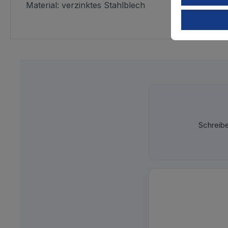
Material: verzinktes Stahlblech
Schreib