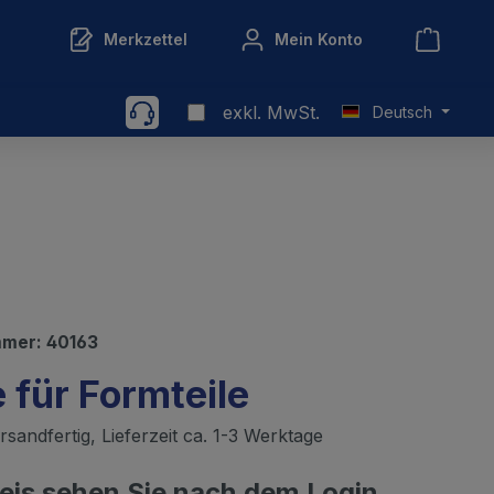
Merkzettel
Mein Konto
exkl. MwSt.
Deutsch
mmer:
40163
 für Formteile
sandfertig, Lieferzeit ca. 1-3 Werktage
reis sehen Sie nach dem Login