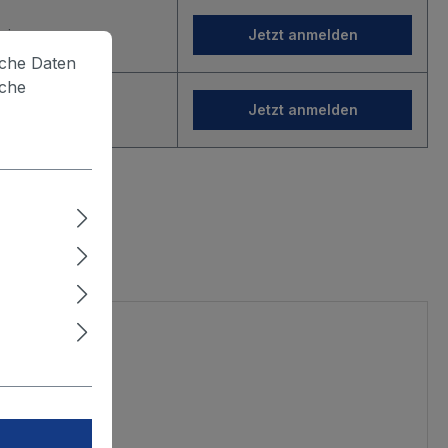
gin
Jetzt anmelden
lche Daten
iche
gin
Jetzt anmelden