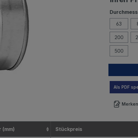
Durchmess
63
200
500
Als PDF sp
Merke
r (mm)
Stückpreis