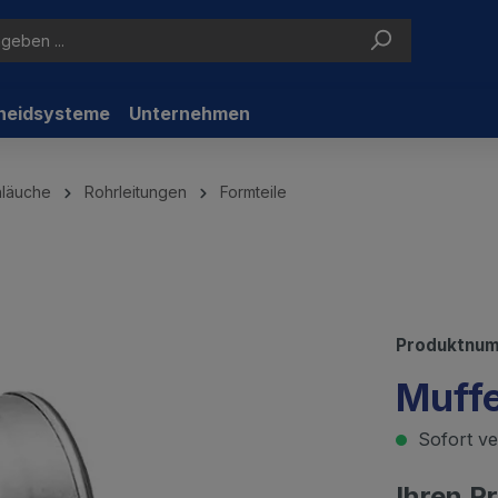
neidsysteme
Unternehmen
hläuche
Rohrleitungen
Formteile
Produktnu
Muffe
Sofort ver
Ihren P