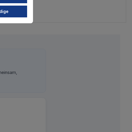
dige
meinsam,