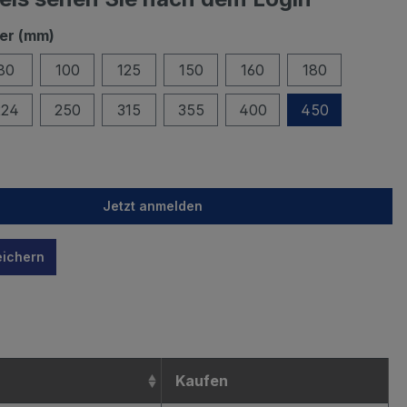
er (mm)
80
100
125
150
160
180
224
250
315
355
400
450
Jetzt anmelden
eichern
n
Kaufen