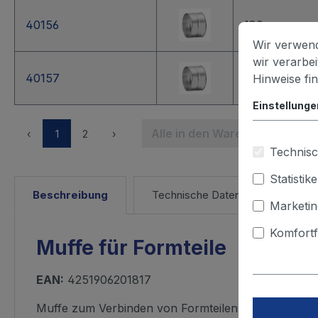
40156
180
Wir verwend
wir verarbe
40157
200
Hinweise fi
Einstellunge
Alle in den Warenkorb
‹
1
2
›
Technisc
Statistik
Beschreibung
Technische Daten
Marketin
Komfortf
Muffe für Formteile
EAN:
4251906201817
Muffe zum Verbinden von Formteilen