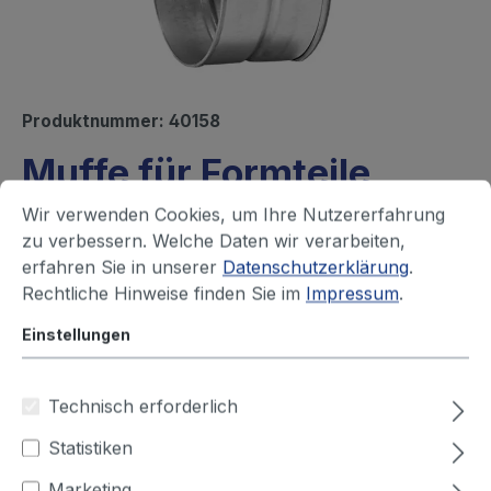
Produktnummer:
40158
Muffe für Formteile
Sofort versandfertig, Lieferzeit ca. 1-3 Werktage
Wir verwenden Cookies, um Ihre Nutzererfahrung
zu verbessern. Welche Daten wir verarbeiten,
Ihren Preis sehen Sie nach dem
erfahren Sie in unserer
Datenschutzerklärung
.
Rechtliche Hinweise finden Sie im
Impressum
.
Login
Einstellungen
Durchmesser (mm)
Technisch erforderlich
63
80
100
125
150
160
Statistiken
180
200
224
250
315
355
Marketing