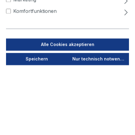
400
450
500
Komfortfunktionen
Jetzt anmelden
Als PDF speichern
Alle Cookies akzeptieren
Merken
Speichern
Nur technisch notwendige
Produktnummer
40150
Vorschau
Durchmesser
63
(mm)