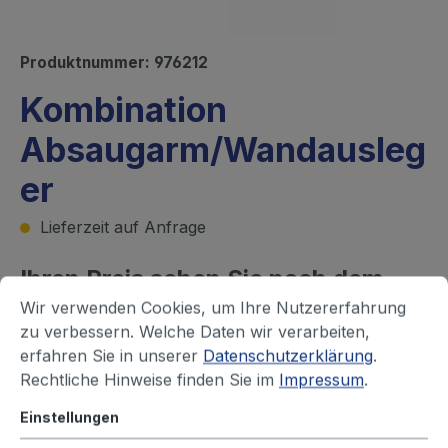
Produktnummer:
976212
Kombination
Absaugarm/Wandausleg
er
Lieferzeit auf Anfrage
Ihren Preis sehen Sie nach dem
Wir verwenden Cookies, um Ihre Nutzererfahrung
Login
zu verbessern. Welche Daten wir verarbeiten,
erfahren Sie in unserer
Datenschutzerklärung
.
Ausführung
Rechtliche Hinweise finden Sie im
Impressum
.
Gelenke außen
Gelenke innen
Einstellungen