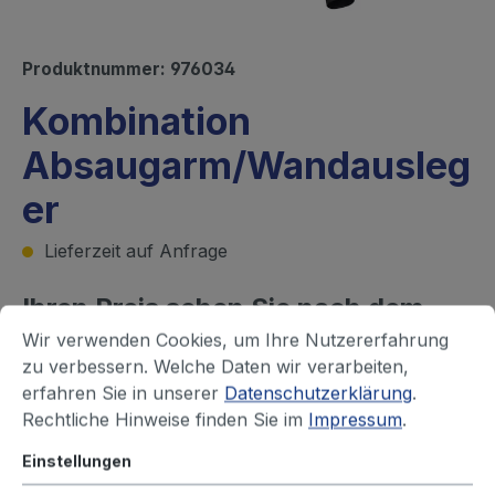
Produktnummer:
976034
Kombination
Absaugarm/Wandausleg
er
Lieferzeit auf Anfrage
Ihren Preis sehen Sie nach dem
Wir verwenden Cookies, um Ihre Nutzererfahrung
Login
zu verbessern. Welche Daten wir verarbeiten,
erfahren Sie in unserer
Datenschutzerklärung
.
Ausführung
Rechtliche Hinweise finden Sie im
Impressum
.
Gelenke außen
Gelenke innen
Einstellungen