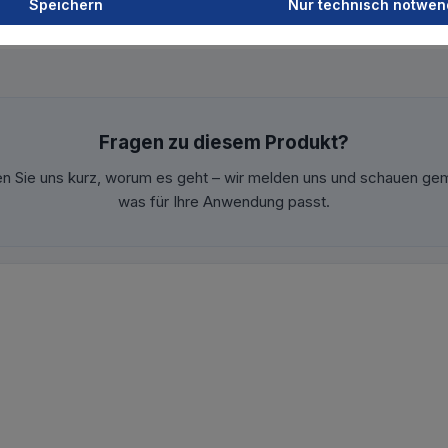
Speichern
Nur technisch notwen
Fragen zu diesem Produkt?
en Sie uns kurz, worum es geht – wir melden uns und schauen ge
was für Ihre Anwendung passt.