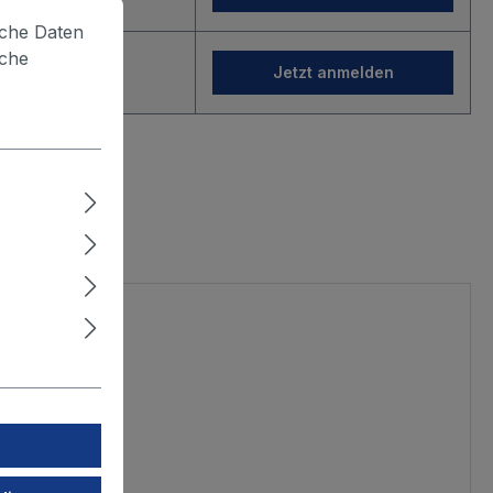
lche Daten
iche
gin
Jetzt anmelden