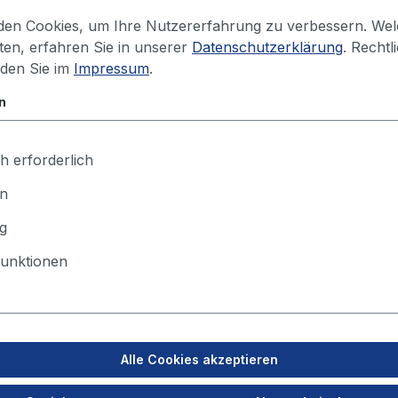
en Cookies, um Ihre Nutzererfahrung zu verbessern. We
iten, erfahren Sie in unserer
Datenschutzerklärung
. Rechtl
Ihren Preis sehen Sie nach dem Lo
nden Sie im
Impressum
.
n
h erforderlich
en
g
unktionen
mperaturbeständigkeit: -85° bis +310°C
Alle Cookies akzeptieren