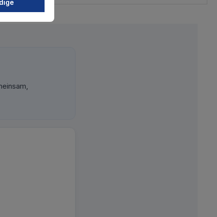
dige
meinsam,