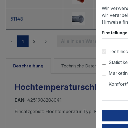
Wir verwend
wir verarbe
51148
180
Hinweise fi
Einstellunge
Alle in den Warenkorb
‹
1
2
›
Technisc
Statistik
Beschreibung
Technische Daten
Marketin
Komfortf
Hochtemperaturschlauch
EAN:
4251906206041
Einsatzgebiet: Hochtemperatur Typ: Klimaflex HT Te