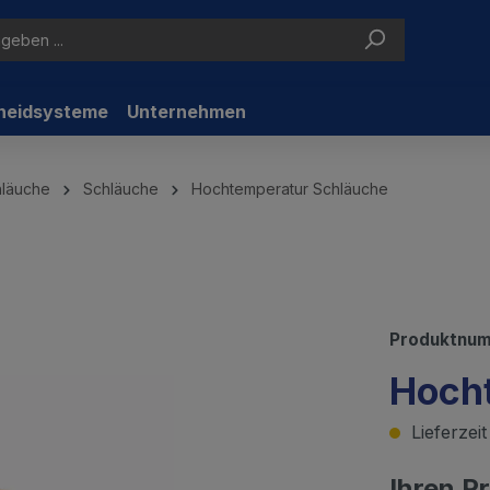
neidsysteme
Unternehmen
hläuche
Schläuche
Hochtemperatur Schläuche
Produktnu
Hoch
Lieferzei
Ihren P