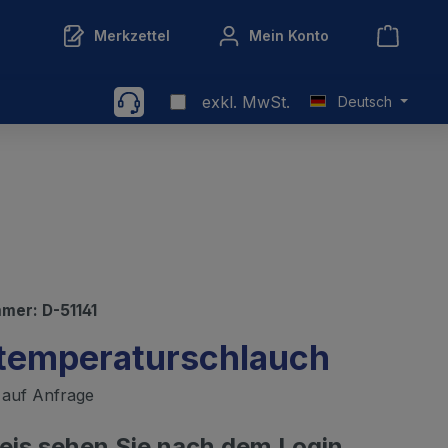
Merkzettel
Mein Konto
exkl. MwSt.
Deutsch
mmer:
D-51141
temperaturschlauch
t auf Anfrage
reis sehen Sie nach dem Login