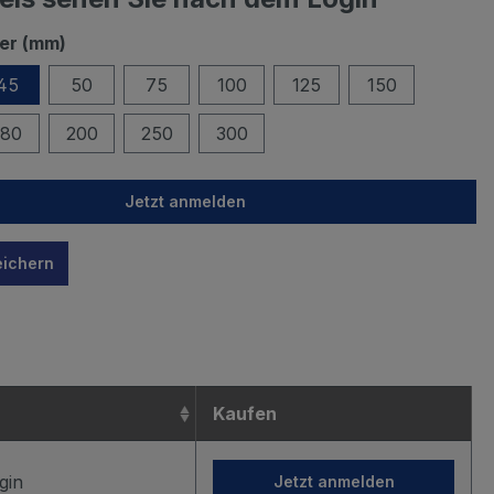
er (mm)
45
50
75
100
125
150
180
200
250
300
Jetzt anmelden
eichern
n
Kaufen
gin
Jetzt anmelden