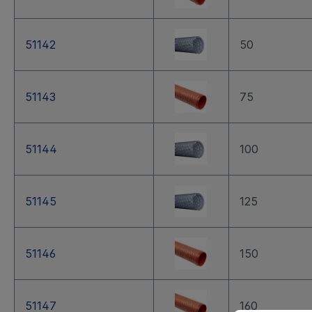
51142
50
51143
75
51144
100
51145
125
51146
150
51147
160