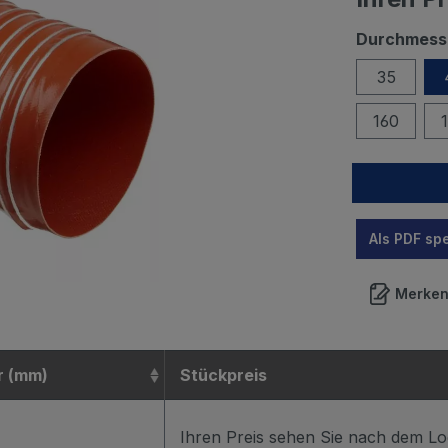
Durchmess
35
160
Als PDF sp
Merke
r (mm)
Stückpreis
Ihren Preis sehen Sie nach dem Lo