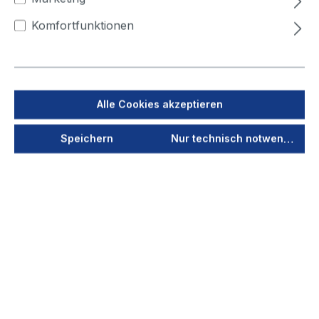
150
160
180
200
250
300
Komfortfunktionen
Jetzt anmelden
Als PDF speichern
Alle Cookies akzeptieren
Merken
Speichern
Nur technisch notwendige
Produktnummer
51140
Vorschau
Durchmesser
35
(mm)