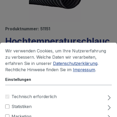
Produktnummer:
51151
Hochtemperaturschlauc
h
Wir verwenden Cookies, um Ihre Nutzererfahrung
zu verbessern. Welche Daten wir verarbeiten,
Sofort versandfertig, Lieferzeit ca. 1-3 Werktage
erfahren Sie in unserer
Datenschutzerklärung
.
Rechtliche Hinweise finden Sie im
Impressum
.
Ihren Preis sehen Sie nach dem
Einstellungen
Login
Technisch erforderlich
Durchmesser (mm)
Statistiken
35
45
50
75
100
125
Marketing