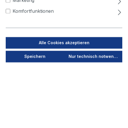
Marketing
500
Komfortfunktionen
Jetzt anmelden
Als PDF speichern
Alle Cookies akzeptieren
Merken
Speichern
Nur technisch notwendige
Produktnummer
40422
Vorschau
Durchmesser
100
(mm)