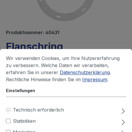
Produktnummer:
40431
Flanschring
Sofort versandfertig, Lieferzeit ca. 1-3 Werktage
Wir verwenden Cookies, um Ihre Nutzererfahrung
zu verbessern. Welche Daten wir verarbeiten,
Ihren Preis sehen Sie nach dem
erfahren Sie in unserer
Datenschutzerklärung
.
Rechtliche Hinweise finden Sie im
Impressum
.
Login
Einstellungen
Durchmesser (mm)
Technisch erforderlich
100
125
150
160
180
200
Statistiken
224
250
315
355
400
450