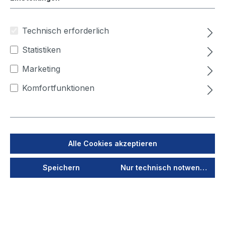
Technisch erforderlich
Statistiken
Marketing
Komfortfunktionen
Produktnummer:
68130203200
Alle Cookies akzeptieren
Filterhilfsmittel
Speichern
Nur technisch notwendige
NANNOX L52
für Filterpatronen, 3,2
kg (im Eimer)